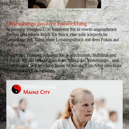
Lebenslange positive Entwicklung
In unseren Stunden Ü50 trainieren Sie in einem angenehmen
Tempo und bauen Stück für Stück eine tolle körperliche
Grundlage auf. Ganz ohne Leistungsdruck mit dem Fokus auf
sich selbst.
Durch das Training behalten Sie Koordination, Stabilität und
Fitness. All das reduziert auch im Alltag das Verletzungs-, und
Unfallrisiko. Wir möchten Ihnen helfen auch im Alter eine hohe
Lebensqualität zu behalten.