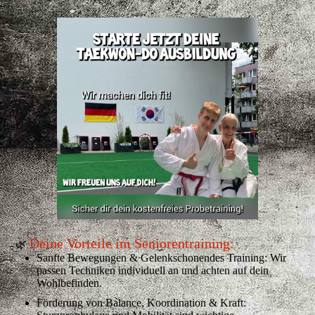
Deine Vorteile im Seniorentr
ain
ing:
🌿
Sanfte Bewegungen & Gelenkschonendes Training: Wir
passen Techniken individuell an und achten auf dein
Wohlbefinden.
Förderung von Balance, Koordination & Kraft: