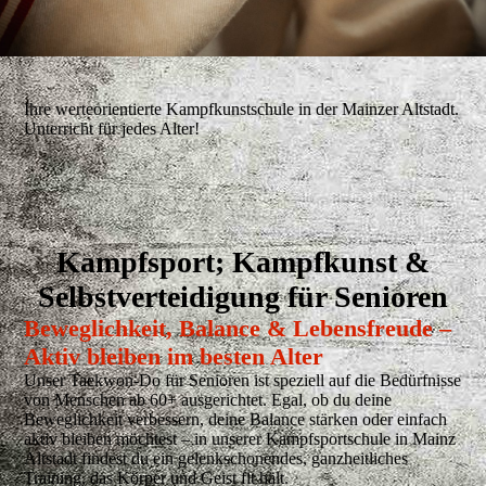
Ihre werteorientierte Kampfkunstschule in der Mainzer Altstadt.
Unterricht für jedes Alter!
Kampfsport; Kampfkunst &
Selbstverteidigung für Senioren
Beweglichkeit, Balance & Lebensfreude –
Aktiv bleiben im besten Alter
Unser Taekwon-Do für Senioren ist speziell auf die Bedürfnisse
von Menschen ab 60+ ausgerichtet. Egal, ob du deine
Beweglichkeit verbessern, deine Balance stärken oder einfach
aktiv bleiben möchtest – in unserer Kampfsportschule in Mainz
Altstadt findest du ein gelenkschonendes, ganzheitliches
Training, das Körper und Geist fit hält.