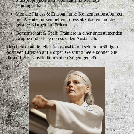
Sturzprophylaxe und Mobilität sind wichtige
Trainingsinhalte.
Mentale Fitness & Entspannung: Konzentrationsübungen
und Atemtechniken helfen, Stress abzubauen und die
geistige Klarheit zu fördern.
Gemeinschaft & Spaß: Trainiere in einer unterstützenden
Gruppe und erlebe den sozialen Austausch.
Durch das traditionelle Taekwon-Do mit seinen unzähligen
positiven Effekten auf Körper, Geist und Seele können Sie
diesen Lebensabschnitt in vollen Zügen genießen.